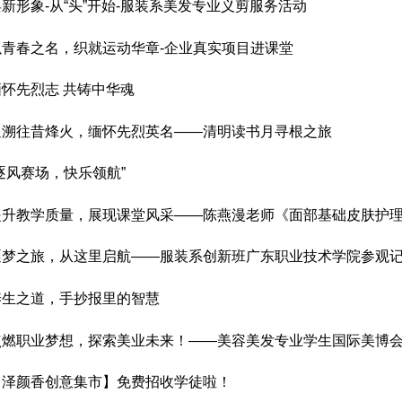
焕新形象-从“头”开始-服装系美发专业义剪服务活动
以青春之名，织就运动华章-企业真实项目进课堂
缅怀先烈志 共铸中华魂
追溯往昔烽火，缅怀先烈英名——清明读书月寻根之旅
逐风赛场，快乐领航”
提升教学质量，展现课堂风采——陈燕漫老师《面部基础皮肤护
逐梦之旅，从这里启航——服装系创新班广东职业技术学院参观
养生之道，手抄报里的智慧
点燃职业梦想，探索美业未来！——美容美发专业学生国际美博
【泽颜香创意集市】免费招收学徒啦！