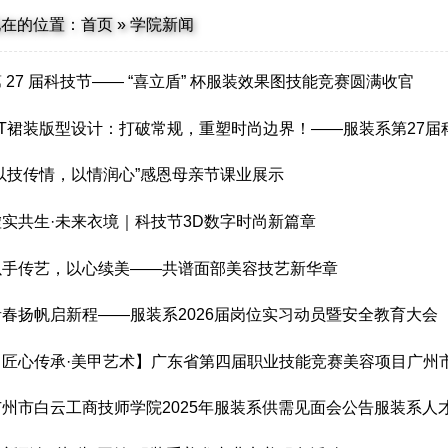
现在的位置：
首页
»
学院新闻
 27 届科技节—— “喜立盾” 杯服装效果图技能竞赛圆满收官
ET裙装版型设计：打破常规，重塑时尚边界！——服装系第27届科技
“以技传情，以情润心”感恩母亲节课业展示
虚实共生·未来衣境｜科技节3D数字时尚新篇章
以手传艺，以心续美——共谱面部美容技艺新华章
青春扬帆启新程——服装系2026届岗位实习动员暨安全教育大会
【匠心传承·美甲艺术】广东省第四届职业技能竞赛美容项目广州市代
广州市白云工商技师学院2025年服装系供需见面会公告服装系人才双