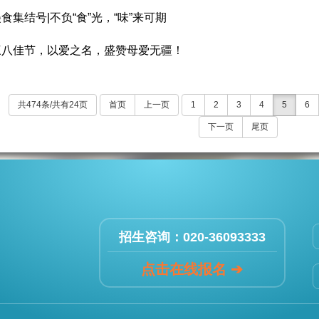
食集结号|不负“食”光，“味”来可期
三八佳节，以爱之名，盛赞母爱无疆！
共474条/共有24页
首页
上一页
1
2
3
4
5
6
下一页
尾页
招生咨询：020-36093333
点击在线报名 ➔